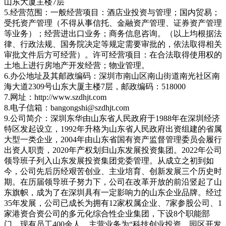
山东大厦主楼7层
5.经营范围：一般经营项目：酒店业投资与管理；国内贸易；
受托资产管理（不得从事信托、金融资产管理、证券资产管理
等业务）；经营进出口业务；商务信息咨询。（以上均根据法
律、行政法规、国务院决定等规定需要审批的，依法取得相关
审批文件后方可经营）。许可经营项目：在合法取得使用权的
土地上进行房地产开发经营；物业管理。
6.办公地址及其邮政编码：深圳市南山区南山街道南光社区南
海大道2309号山东大厦主楼7层，邮政编码：518000
7.网址：http://www.szdhjt.com
8.电子信箱：bangongshi@szdhjt.com
9.公司简介：深圳东华由山东省人民政府于1988年在深圳经济
特区发起设立，1992年升格为山东省人民政府出资组建的省属
大型一类企业，2004年由山东省国有资产监督管理委员会履行
出资人职责，2020年产权划归山东发展投资集团。2022年公司
领导班子列入山东发展投资集团党委管理。从成立之初到如
今，公司先后历经艰苦创业、主业培育、创新发展三个历史时
期。在历届领导班子努力下，公司在改革开放的前沿竖起了山
东旗帜，成为了在深圳具有一定影响力的山东企业品牌。经过
35年发展，公司已成长为拥有12家权属企业、7家参股公司、1
家港资合资公司的多元化综合性企业集团，下设8个职能部
门，现有员工400余人，主营业务为“科技创业投资、园区开发